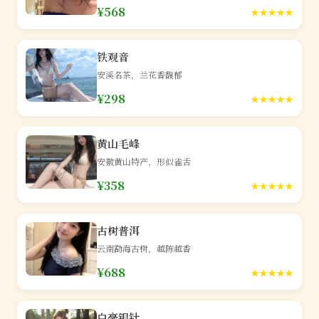
¥568
★★★★★
铁观音
安溪名茶，兰花香馥郁
¥298
★★★★★
黄山毛峰
安徽黄山特产，形似雀舌
¥358
★★★★★
古树普洱
云南勐海古树，越陈越香
¥688
★★★★★
白毫银针