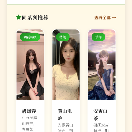
同系列推荐
查看全部 →
明前特级
特级
珍稀
碧螺春
黄山毛
安吉白
江苏洞庭
峰
茶
山特产，
安徽黄山
浙江安吉
卷曲如
特产，形
特产，形