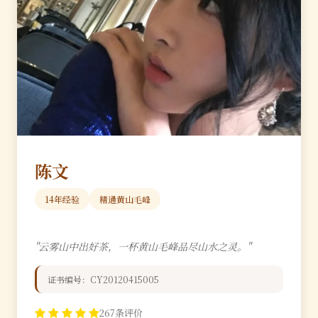
陈文
14年经验
精通黄山毛峰
"云雾山中出好茶，一杯黄山毛峰品尽山水之灵。"
证书编号：CY20120415005
267条评价