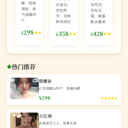
螺，银毫
似雀舌，
如凤羽，
满披，香
色如象
色如玉
气清雅持
牙，滋味
霜，氨基
久
鲜爽回甘
酸含量高
126
298
98
76
★★★★★
358
428
¥
★★★★★
★★★★★
¥
¥
条
条
条
热门推荐
碧螺春
江苏洞庭山特产，卷曲如螺
¥298
★★★★★
大红袍
武夷岩茶之王，岩骨花香