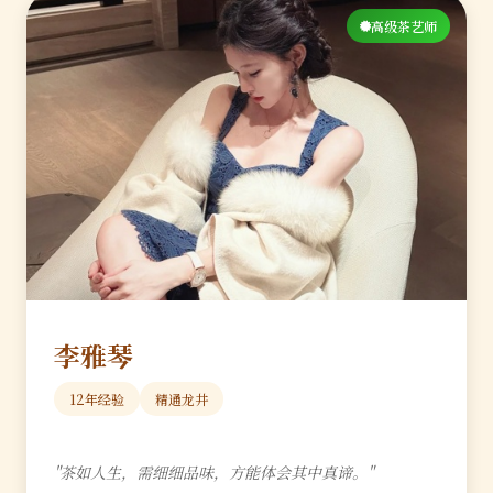
高级茶艺师
李雅琴
12年经验
精通龙井
"茶如人生，需细细品味，方能体会其中真谛。"