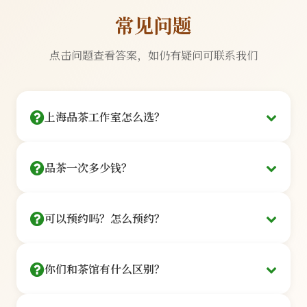
常见问题
点击问题查看答案，如仍有疑问可联系我们
上海品茶工作室怎么选？
看三点：茶艺师是否持证、茶品是否可溯源、环境
品茶一次多少钱？
是否私密。
提供128元/人起的品鉴套餐：
我们的每一位茶艺师都持有国家认证的高级茶艺师资格
可以预约吗？怎么预约？
证书，平均从业经验11年以上。所有茶品均来自西湖龙
基础品鉴
井、云南普洱、福鼎白茶等核心产区，可提供完整溯源
信息。
¥128
你们和茶馆有什么区别？
在线预约
/人
100%持证茶艺师
核心产区直供
点击「立即预约」按钮，选茶艺师+时间，
3款茶品+茶点+讲解·60分钟
我们是私享工作室，非开放式茶馆：