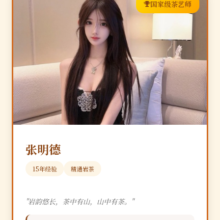
国家级茶艺师
张明德
15年经验
精通岩茶
"岩韵悠长，茶中有山，山中有茶。"