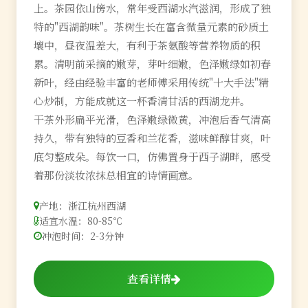
上。茶园依山傍水，常年受西湖水汽滋润，形成了独
特的"西湖韵味"。茶树生长在富含微量元素的砂质土
壤中，昼夜温差大，有利于茶氨酸等营养物质的积
累。清明前采摘的嫩芽，芽叶细嫩，色泽嫩绿如初春
新叶，经由经验丰富的老师傅采用传统"十大手法"精
心炒制，方能成就这一杯香清甘活的西湖龙井。
干茶外形扁平光滑，色泽嫩绿微黄，冲泡后香气清高
持久，带有独特的豆香和兰花香，滋味鲜醇甘爽，叶
底匀整成朵。每饮一口，仿佛置身于西子湖畔，感受
着那份淡妆浓抹总相宜的诗情画意。
产地：浙江杭州西湖
适宜水温：80-85℃
冲泡时间：2-3分钟
查看详情