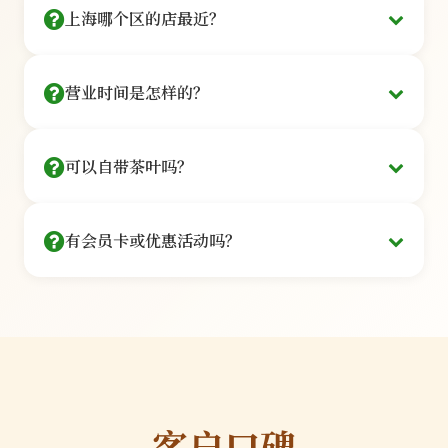
30秒完成
上海哪个区的店最近？
私密独立包间
深度品鉴
覆盖上海16个行政区，主要门店：
电话预约
¥288
营业时间是怎样的？
拨打 400-888-6666 客服为您安排
/人
私密小包间
静安 · 南京西路
徐汇 · 衡山路
5款名优茶+专属茶点·90分钟
每间限6人
我们的营业时间如下：
微信预约
可以自带茶叶吗？
周一至周五：
10:00 - 21:00（最后入场时间20:00）
长宁 · 虹桥开发区
浦东 · 陆家嘴
关注公众号「上海品茶堂」菜单预约
周六至周日：
09:00 - 22:00（最后入场时间21:00）
商务接待
可以自带茶叶，但需遵守相关规定：
法定节假日：
09:00 - 22:00（最后入场时间21:00）
¥588
黄浦 · 淮海中路
虹口 · 北外滩
有会员卡或优惠活动吗？
提前告知：
请在预约时说明自带茶叶，以便我们准
部分门店提供夜间包场服务，如需在非营业时间使
/包间
备相应的茶具和冲泡方案
用包间，请提前24小时预约并支付50%定金。春
8款臻品+豪华茶歇·2-6人
专属茶艺师
我们提供多种会员权益和优惠活动：
服务费：
自带茶叶需收取50元/人的冲泡服务费，包
节、中秋等重要节日营业时间可能有所调整，我们
预约时输入地址，系统自动推荐最近门店
一对一服务
含茶艺师服务和茶点
会提前在公众号发布通知。
品质审核：
为保证体验质量，我们会对自带茶叶进
银卡会员
行简单的品质检查
¥500
限量规定：
每次限带2款茶叶，每款不超过200克
/年
我们建议您品尝我们精选的茶品，这些茶品均经过
客户口碑
9折优惠+生日礼品+优先预约
专业品鉴师严格筛选，确保品质和口感。
品质保证