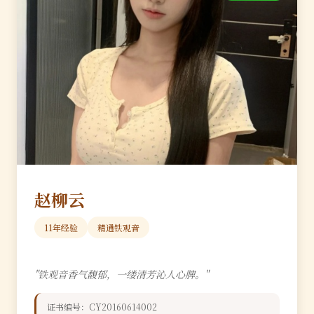
赵柳云
11年经验
精通铁观音
"铁观音香气馥郁，一缕清芳沁人心脾。"
证书编号：CY20160614002