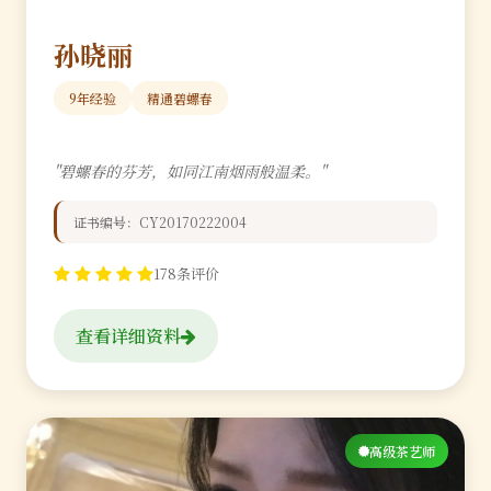
孙晓丽
9年经验
精通碧螺春
"碧螺春的芬芳，如同江南烟雨般温柔。"
证书编号：CY20170222004
178条评价
查看详细资料
高级茶艺师