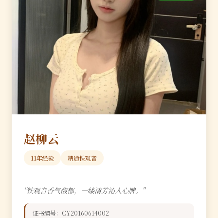
赵柳云
11年经验
精通铁观音
"铁观音香气馥郁，一缕清芳沁人心脾。"
证书编号：CY20160614002