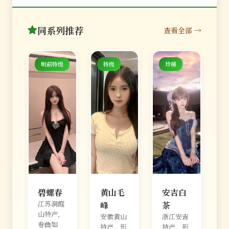
同系列推荐
查看全部 →
明前特级
特级
珍稀
碧螺春
黄山毛
安吉白
江苏洞庭
峰
茶
山特产，
安徽黄山
浙江安吉
卷曲如
特产，形
特产，形