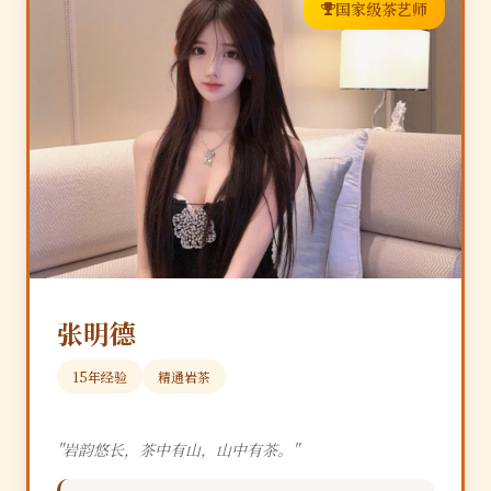
国家级茶艺师
张明德
15年经验
精通岩茶
"岩韵悠长，茶中有山，山中有茶。"