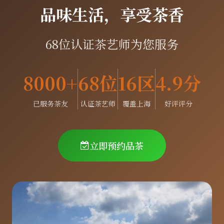
品味生活，享受茶香
68位认证茶艺师为您服务
8000+
68位
16区
4.9分
已服务茶友
认证茶艺师
覆盖上海
好评评分
立即预约品茶