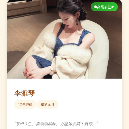
高级茶艺师
李雅琴
12年经验
精通龙井
"茶如人生，需细细品味，方能体会其中真谛。"