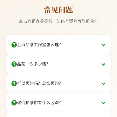
常见问题
点击问题查看答案，如仍有疑问可联系我们
上海品茶工作室怎么选？
看三点：茶艺师是否持证、茶品是否可溯源、环境
品茶一次多少钱？
是否私密。
提供128元/人起的品鉴套餐：
我们的每一位茶艺师都持有国家认证的高级茶艺师资格
可以预约吗？怎么预约？
证书，平均从业经验11年以上。所有茶品均来自西湖龙
基础品鉴
井、云南普洱、福鼎白茶等核心产区，可提供完整溯源
信息。
¥128
你们和茶馆有什么区别？
在线预约
/人
100%持证茶艺师
核心产区直供
点击「立即预约」按钮，选茶艺师+时间，
3款茶品+茶点+讲解·60分钟
我们是私享工作室，非开放式茶馆：