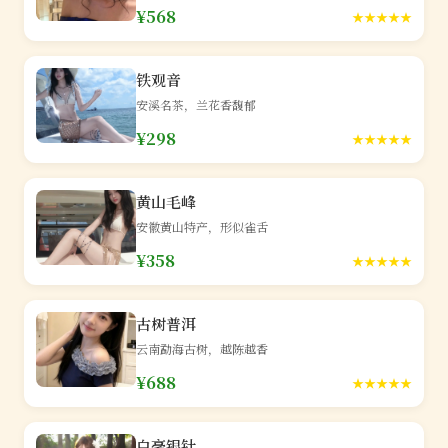
¥568
★★★★★
铁观音
安溪名茶，兰花香馥郁
¥298
★★★★★
黄山毛峰
安徽黄山特产，形似雀舌
¥358
★★★★★
古树普洱
云南勐海古树，越陈越香
¥688
★★★★★
白毫银针