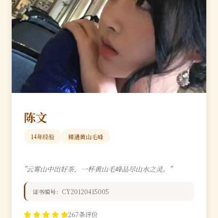
陈文
14年经验
精通黄山毛峰
"云雾山中出好茶，一杯黄山毛峰品尽山水之灵。"
证书编号：CY20120415005
267条评价