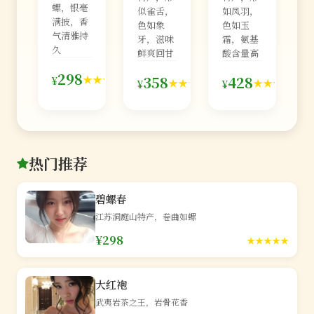
螺，银毫
似雀舌，
如凤羽，
满披，香
色如象
色如玉
气清雅持
牙，滋味
霜，氨基
久
鲜爽回甘
酸含量高
126
298
98
76
★★★★★
358
428
¥
★★★★★
★★★★★
¥
¥
条
条
条
热门推荐
碧螺春
江苏洞庭山特产，卷曲如螺
¥298
★★★★★
大红袍
武夷岩茶之王，岩骨花香