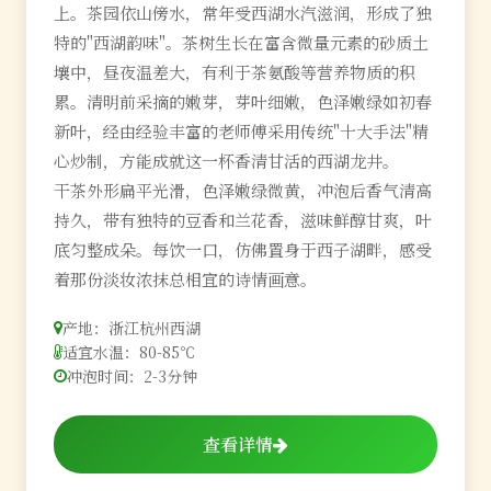
上。茶园依山傍水，常年受西湖水汽滋润，形成了独
特的"西湖韵味"。茶树生长在富含微量元素的砂质土
壤中，昼夜温差大，有利于茶氨酸等营养物质的积
累。清明前采摘的嫩芽，芽叶细嫩，色泽嫩绿如初春
新叶，经由经验丰富的老师傅采用传统"十大手法"精
心炒制，方能成就这一杯香清甘活的西湖龙井。
干茶外形扁平光滑，色泽嫩绿微黄，冲泡后香气清高
持久，带有独特的豆香和兰花香，滋味鲜醇甘爽，叶
底匀整成朵。每饮一口，仿佛置身于西子湖畔，感受
着那份淡妆浓抹总相宜的诗情画意。
产地：浙江杭州西湖
适宜水温：80-85℃
冲泡时间：2-3分钟
查看详情