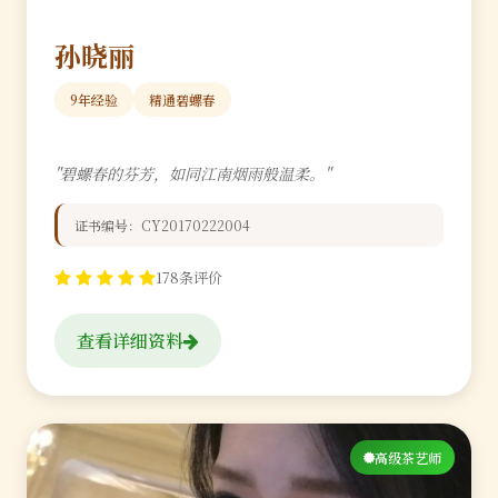
孙晓丽
9年经验
精通碧螺春
"碧螺春的芬芳，如同江南烟雨般温柔。"
证书编号：CY20170222004
178条评价
查看详细资料
高级茶艺师