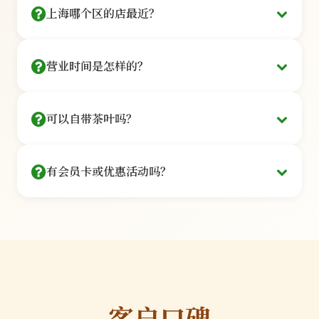
30秒完成
上海哪个区的店最近？
私密独立包间
深度品鉴
覆盖上海16个行政区，主要门店：
电话预约
¥288
营业时间是怎样的？
拨打 400-888-6666 客服为您安排
/人
私密小包间
静安 · 南京西路
徐汇 · 衡山路
5款名优茶+专属茶点·90分钟
每间限6人
我们的营业时间如下：
微信预约
可以自带茶叶吗？
周一至周五：
10:00 - 21:00（最后入场时间20:00）
长宁 · 虹桥开发区
浦东 · 陆家嘴
关注公众号「上海品茶堂」菜单预约
周六至周日：
09:00 - 22:00（最后入场时间21:00）
商务接待
可以自带茶叶，但需遵守相关规定：
法定节假日：
09:00 - 22:00（最后入场时间21:00）
¥588
黄浦 · 淮海中路
虹口 · 北外滩
有会员卡或优惠活动吗？
提前告知：
请在预约时说明自带茶叶，以便我们准
部分门店提供夜间包场服务，如需在非营业时间使
/包间
备相应的茶具和冲泡方案
用包间，请提前24小时预约并支付50%定金。春
8款臻品+豪华茶歇·2-6人
专属茶艺师
我们提供多种会员权益和优惠活动：
服务费：
自带茶叶需收取50元/人的冲泡服务费，包
节、中秋等重要节日营业时间可能有所调整，我们
预约时输入地址，系统自动推荐最近门店
一对一服务
含茶艺师服务和茶点
会提前在公众号发布通知。
品质审核：
为保证体验质量，我们会对自带茶叶进
银卡会员
行简单的品质检查
¥500
限量规定：
每次限带2款茶叶，每款不超过200克
/年
我们建议您品尝我们精选的茶品，这些茶品均经过
客户口碑
9折优惠+生日礼品+优先预约
专业品鉴师严格筛选，确保品质和口感。
品质保证