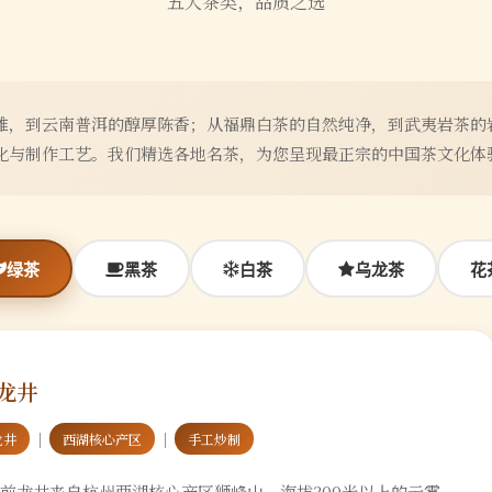
五大茶类，品质之选
雅，到云南普洱的醇厚陈香；从福鼎白茶的自然纯净，到武夷岩茶的
化与制作工艺。我们精选各地名茶，为您呈现最正宗的中国茶文化体
绿茶
黑茶
白茶
乌龙茶
花
龙井
｜
｜
龙井
西湖核心产区
手工炒制
前龙井来自杭州西湖核心产区狮峰山，海拔300米以上的云雾