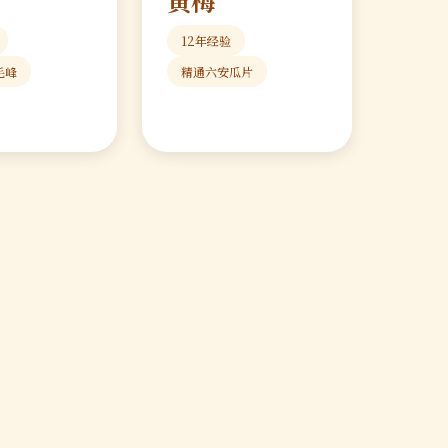
黄梅
12年经验
毛峰
精通六安瓜片