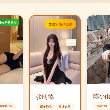
高级茶艺师
国家级茶艺师
陈小
张明德
精通普洱
8年经验
15年经验
精通岩茶