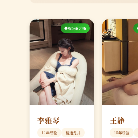
高级茶艺师
李雅琴
王静
12年经验
精通龙井
10年经验