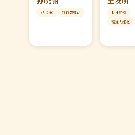
孙晓丽
王发明
9年经验
精通碧螺春
13年经验
精通大红袍