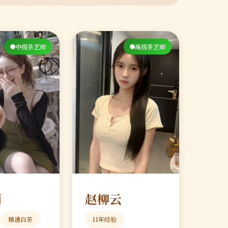
中级茶艺师
高级茶艺师
雨
赵柳云
精通白茶
11年经验