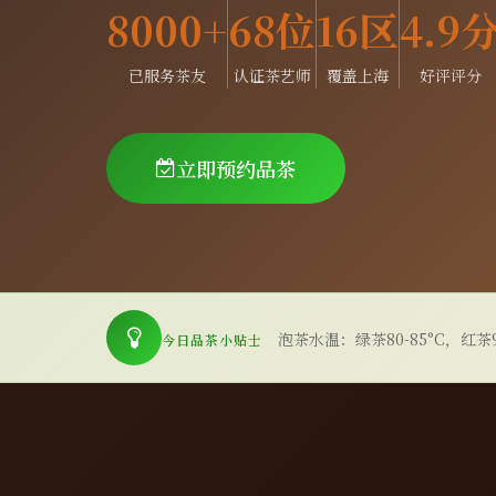
8000+
68位
16区
4.9
已服务茶友
认证茶艺师
覆盖上海
好评评分
立即预约品茶
泡茶水温：绿茶80-85°C，红茶95
今日品茶小贴士