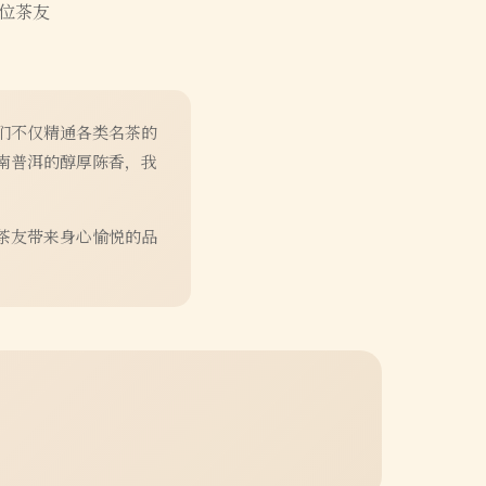
位茶友
们不仅精通各类名茶的
南普洱的醇厚陈香，我
茶友带来身心愉悦的品