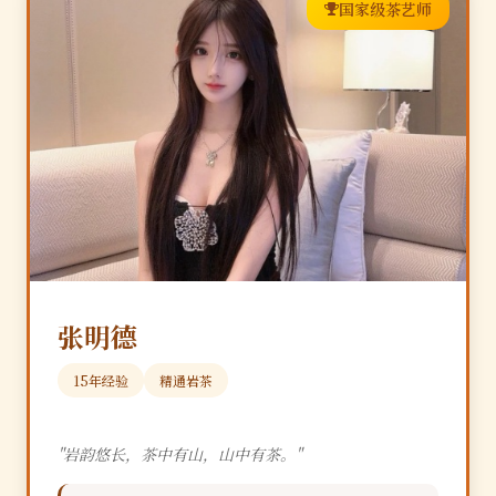
国家级茶艺师
张明德
15年经验
精通岩茶
"岩韵悠长，茶中有山，山中有茶。"