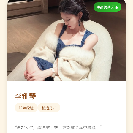
高级茶艺师
李雅琴
12年经验
精通龙井
"茶如人生，需细细品味，方能体会其中真谛。"