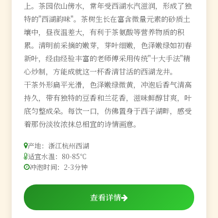
上。茶园依山傍水，常年受西湖水汽滋润，形成了独
特的"西湖韵味"。茶树生长在富含微量元素的砂质土
壤中，昼夜温差大，有利于茶氨酸等营养物质的积
累。清明前采摘的嫩芽，芽叶细嫩，色泽嫩绿如初春
新叶，经由经验丰富的老师傅采用传统"十大手法"精
心炒制，方能成就这一杯香清甘活的西湖龙井。
干茶外形扁平光滑，色泽嫩绿微黄，冲泡后香气清高
持久，带有独特的豆香和兰花香，滋味鲜醇甘爽，叶
底匀整成朵。每饮一口，仿佛置身于西子湖畔，感受
着那份淡妆浓抹总相宜的诗情画意。
产地：浙江杭州西湖
适宜水温：80-85℃
冲泡时间：2-3分钟
查看详情