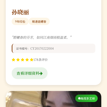
孙晓丽
9年经验
精通碧螺春
"碧螺春的芬芳，如同江南烟雨般温柔。"
证书编号：CY20170222004
178条评价
查看详细资料
高级茶艺师