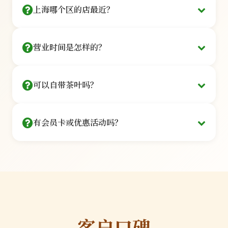
30秒完成
上海哪个区的店最近？
私密独立包间
深度品鉴
覆盖上海16个行政区，主要门店：
电话预约
¥288
营业时间是怎样的？
拨打 400-888-6666 客服为您安排
/人
私密小包间
静安 · 南京西路
徐汇 · 衡山路
5款名优茶+专属茶点·90分钟
每间限6人
我们的营业时间如下：
微信预约
可以自带茶叶吗？
周一至周五：
10:00 - 21:00（最后入场时间20:00）
长宁 · 虹桥开发区
浦东 · 陆家嘴
关注公众号「上海品茶堂」菜单预约
周六至周日：
09:00 - 22:00（最后入场时间21:00）
商务接待
可以自带茶叶，但需遵守相关规定：
法定节假日：
09:00 - 22:00（最后入场时间21:00）
¥588
黄浦 · 淮海中路
虹口 · 北外滩
有会员卡或优惠活动吗？
提前告知：
请在预约时说明自带茶叶，以便我们准
部分门店提供夜间包场服务，如需在非营业时间使
/包间
备相应的茶具和冲泡方案
用包间，请提前24小时预约并支付50%定金。春
8款臻品+豪华茶歇·2-6人
专属茶艺师
我们提供多种会员权益和优惠活动：
服务费：
自带茶叶需收取50元/人的冲泡服务费，包
节、中秋等重要节日营业时间可能有所调整，我们
预约时输入地址，系统自动推荐最近门店
一对一服务
含茶艺师服务和茶点
会提前在公众号发布通知。
品质审核：
为保证体验质量，我们会对自带茶叶进
银卡会员
行简单的品质检查
¥500
限量规定：
每次限带2款茶叶，每款不超过200克
/年
我们建议您品尝我们精选的茶品，这些茶品均经过
客户口碑
9折优惠+生日礼品+优先预约
专业品鉴师严格筛选，确保品质和口感。
品质保证