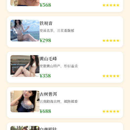
¥568
★★★★★
铁观音
安溪名茶，兰花香馥郁
¥298
★★★★★
黄山毛峰
安徽黄山特产，形似雀舌
¥358
★★★★★
古树普洱
云南勐海古树，越陈越香
¥688
★★★★★
白毫银针