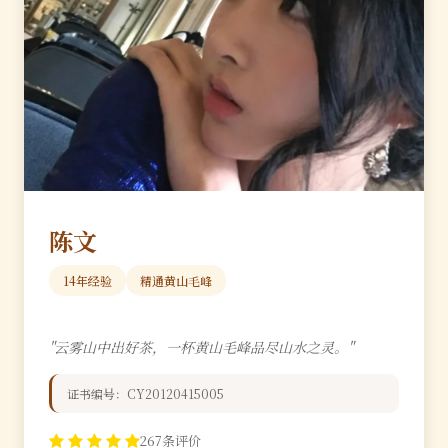
陈文
14年经验
精通黄山毛峰
"云雾山中出好茶，一杯黄山毛峰品尽山水之灵。"
证书编号：CY20120415005
267条评价