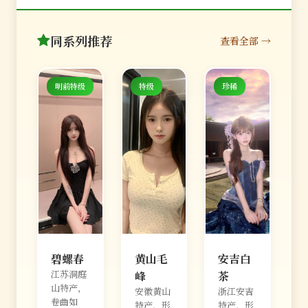
同系列推荐
查看全部 →
明前特级
特级
珍稀
碧螺春
黄山毛
安吉白
江苏洞庭
峰
茶
山特产，
安徽黄山
浙江安吉
卷曲如
特产，形
特产，形