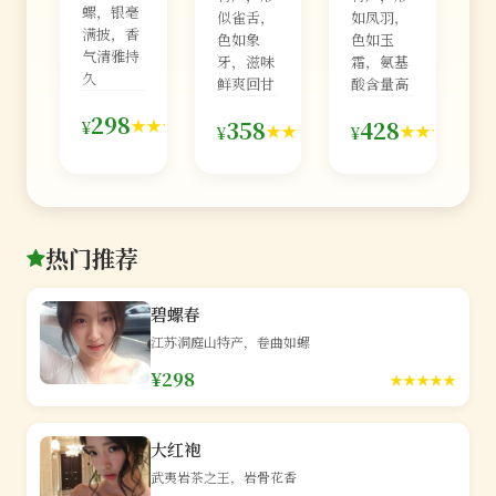
螺，银毫
似雀舌，
如凤羽，
满披，香
色如象
色如玉
气清雅持
牙，滋味
霜，氨基
久
鲜爽回甘
酸含量高
126
298
98
76
★★★★★
358
428
¥
★★★★★
★★★★★
¥
¥
条
条
条
热门推荐
碧螺春
江苏洞庭山特产，卷曲如螺
¥298
★★★★★
大红袍
武夷岩茶之王，岩骨花香