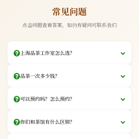
常见问题
点击问题查看答案，如仍有疑问可联系我们
上海品茶工作室怎么选？
看三点：茶艺师是否持证、茶品是否可溯源、环境
品茶一次多少钱？
是否私密。
提供128元/人起的品鉴套餐：
我们的每一位茶艺师都持有国家认证的高级茶艺师资格
可以预约吗？怎么预约？
证书，平均从业经验11年以上。所有茶品均来自西湖龙
基础品鉴
井、云南普洱、福鼎白茶等核心产区，可提供完整溯源
信息。
¥128
你们和茶馆有什么区别？
在线预约
/人
100%持证茶艺师
核心产区直供
点击「立即预约」按钮，选茶艺师+时间，
3款茶品+茶点+讲解·60分钟
我们是私享工作室，非开放式茶馆：