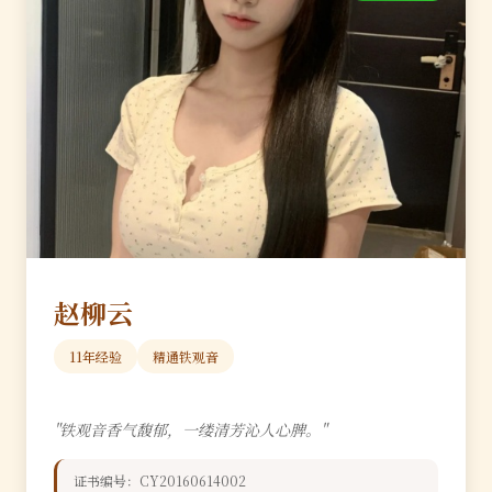
赵柳云
11年经验
精通铁观音
"铁观音香气馥郁，一缕清芳沁人心脾。"
证书编号：CY20160614002