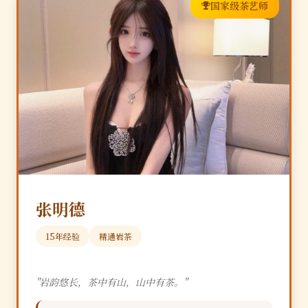
国家级茶艺师
张明德
15年经验
精通岩茶
"岩韵悠长，茶中有山，山中有茶。"