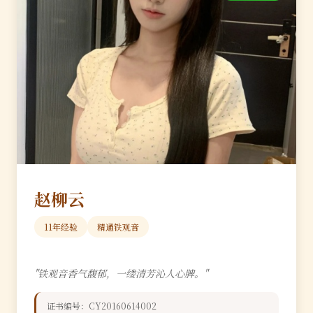
赵柳云
11年经验
精通铁观音
"铁观音香气馥郁，一缕清芳沁人心脾。"
证书编号：CY20160614002