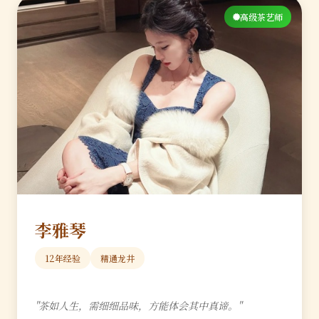
高级茶艺师
李雅琴
12年经验
精通龙井
"茶如人生，需细细品味，方能体会其中真谛。"