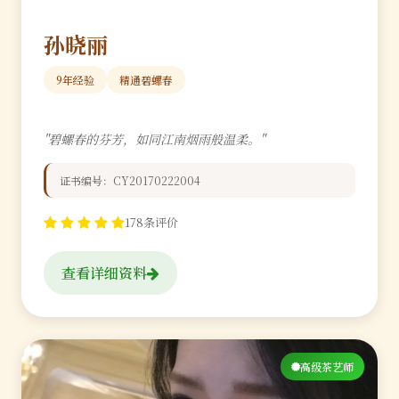
孙晓丽
9年经验
精通碧螺春
"碧螺春的芬芳，如同江南烟雨般温柔。"
证书编号：CY20170222004
178条评价
查看详细资料
高级茶艺师