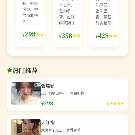
螺，银毫
似雀舌，
如凤羽，
满披，香
色如象
色如玉
气清雅持
牙，滋味
霜，氨基
久
鲜爽回甘
酸含量高
126
298
98
76
★★★★★
358
428
¥
★★★★★
★★★★★
¥
¥
条
条
条
热门推荐
碧螺春
江苏洞庭山特产，卷曲如螺
¥298
★★★★★
大红袍
武夷岩茶之王，岩骨花香