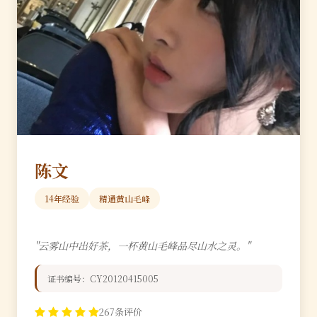
陈文
14年经验
精通黄山毛峰
"云雾山中出好茶，一杯黄山毛峰品尽山水之灵。"
证书编号：CY20120415005
267条评价