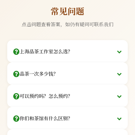
常见问题
点击问题查看答案，如仍有疑问可联系我们
上海品茶工作室怎么选？
看三点：茶艺师是否持证、茶品是否可溯源、环境
品茶一次多少钱？
是否私密。
提供128元/人起的品鉴套餐：
我们的每一位茶艺师都持有国家认证的高级茶艺师资格
可以预约吗？怎么预约？
证书，平均从业经验11年以上。所有茶品均来自西湖龙
基础品鉴
井、云南普洱、福鼎白茶等核心产区，可提供完整溯源
信息。
¥128
你们和茶馆有什么区别？
在线预约
/人
100%持证茶艺师
核心产区直供
点击「立即预约」按钮，选茶艺师+时间，
3款茶品+茶点+讲解·60分钟
我们是私享工作室，非开放式茶馆：