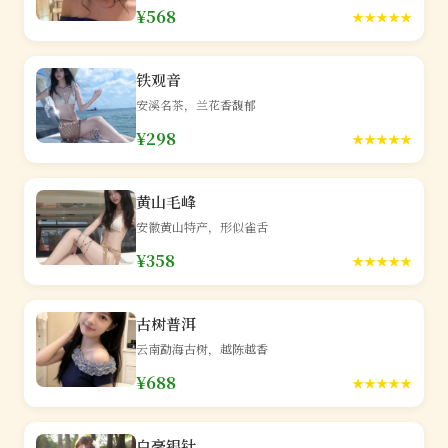
¥568
★★★★★
铁观音
安溪名茶，兰花香馥郁
¥298
★★★★★
黄山毛峰
安徽黄山特产，形似雀舌
¥358
★★★★★
古树普洱
云南勐海古树，越陈越香
¥688
★★★★★
白毫银针