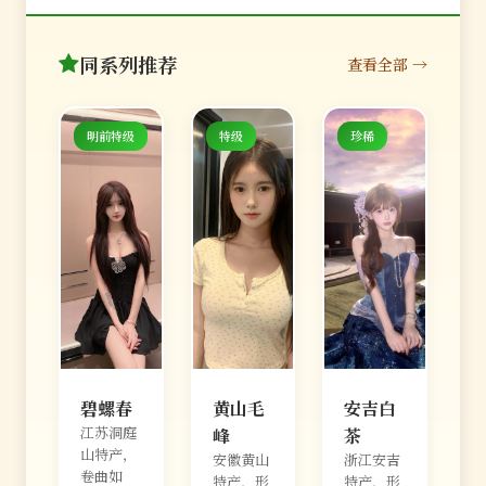
同系列推荐
查看全部 →
明前特级
特级
珍稀
碧螺春
黄山毛
安吉白
江苏洞庭
峰
茶
山特产，
安徽黄山
浙江安吉
卷曲如
特产，形
特产，形