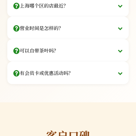
30秒完成
上海哪个区的店最近？
私密独立包间
深度品鉴
覆盖上海16个行政区，主要门店：
电话预约
¥288
营业时间是怎样的？
拨打 400-888-6666 客服为您安排
/人
私密小包间
静安 · 南京西路
徐汇 · 衡山路
5款名优茶+专属茶点·90分钟
每间限6人
我们的营业时间如下：
微信预约
可以自带茶叶吗？
周一至周五：
10:00 - 21:00（最后入场时间20:00）
长宁 · 虹桥开发区
浦东 · 陆家嘴
关注公众号「上海品茶堂」菜单预约
周六至周日：
09:00 - 22:00（最后入场时间21:00）
商务接待
可以自带茶叶，但需遵守相关规定：
法定节假日：
09:00 - 22:00（最后入场时间21:00）
¥588
黄浦 · 淮海中路
虹口 · 北外滩
有会员卡或优惠活动吗？
提前告知：
请在预约时说明自带茶叶，以便我们准
部分门店提供夜间包场服务，如需在非营业时间使
/包间
备相应的茶具和冲泡方案
用包间，请提前24小时预约并支付50%定金。春
8款臻品+豪华茶歇·2-6人
专属茶艺师
我们提供多种会员权益和优惠活动：
服务费：
自带茶叶需收取50元/人的冲泡服务费，包
节、中秋等重要节日营业时间可能有所调整，我们
预约时输入地址，系统自动推荐最近门店
一对一服务
含茶艺师服务和茶点
会提前在公众号发布通知。
品质审核：
为保证体验质量，我们会对自带茶叶进
银卡会员
行简单的品质检查
¥500
限量规定：
每次限带2款茶叶，每款不超过200克
/年
我们建议您品尝我们精选的茶品，这些茶品均经过
客户口碑
9折优惠+生日礼品+优先预约
专业品鉴师严格筛选，确保品质和口感。
品质保证