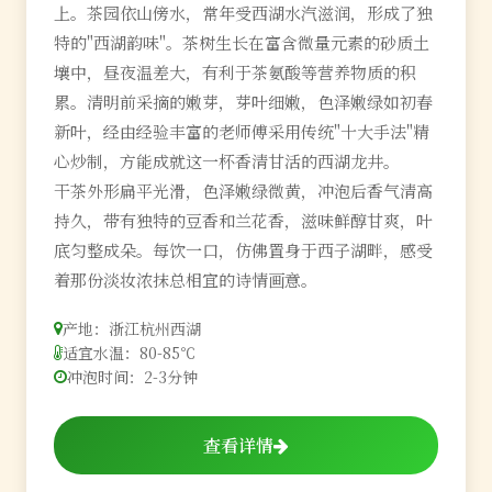
上。茶园依山傍水，常年受西湖水汽滋润，形成了独
特的"西湖韵味"。茶树生长在富含微量元素的砂质土
壤中，昼夜温差大，有利于茶氨酸等营养物质的积
累。清明前采摘的嫩芽，芽叶细嫩，色泽嫩绿如初春
新叶，经由经验丰富的老师傅采用传统"十大手法"精
心炒制，方能成就这一杯香清甘活的西湖龙井。
干茶外形扁平光滑，色泽嫩绿微黄，冲泡后香气清高
持久，带有独特的豆香和兰花香，滋味鲜醇甘爽，叶
底匀整成朵。每饮一口，仿佛置身于西子湖畔，感受
着那份淡妆浓抹总相宜的诗情画意。
产地：浙江杭州西湖
适宜水温：80-85℃
冲泡时间：2-3分钟
查看详情