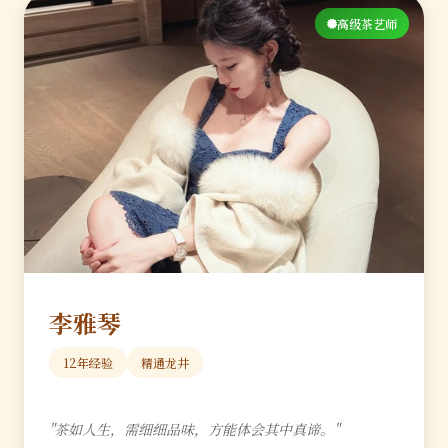
高级茶艺师
李雅琴
12年经验
精通龙井
"茶如人生，需细细品味，方能体会其中真谛。"