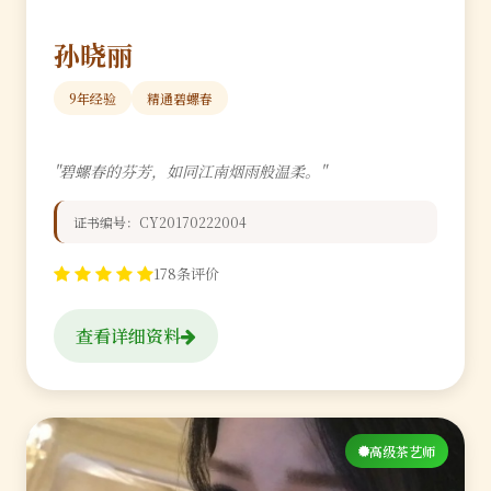
孙晓丽
9年经验
精通碧螺春
"碧螺春的芬芳，如同江南烟雨般温柔。"
证书编号：CY20170222004
178条评价
查看详细资料
高级茶艺师