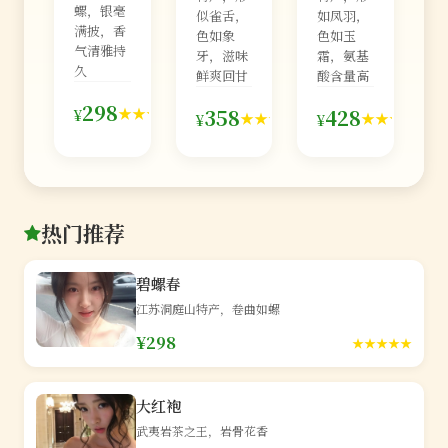
螺，银毫
似雀舌，
如凤羽，
满披，香
色如象
色如玉
气清雅持
牙，滋味
霜，氨基
久
鲜爽回甘
酸含量高
126
298
98
76
★★★★★
358
428
¥
★★★★★
★★★★★
¥
¥
条
条
条
热门推荐
碧螺春
江苏洞庭山特产，卷曲如螺
¥298
★★★★★
大红袍
武夷岩茶之王，岩骨花香