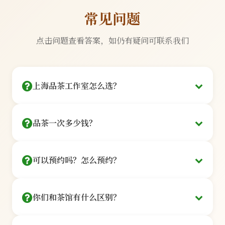
常见问题
点击问题查看答案，如仍有疑问可联系我们
上海品茶工作室怎么选？
看三点：茶艺师是否持证、茶品是否可溯源、环境
品茶一次多少钱？
是否私密。
提供128元/人起的品鉴套餐：
我们的每一位茶艺师都持有国家认证的高级茶艺师资格
可以预约吗？怎么预约？
证书，平均从业经验11年以上。所有茶品均来自西湖龙
基础品鉴
井、云南普洱、福鼎白茶等核心产区，可提供完整溯源
信息。
¥128
你们和茶馆有什么区别？
在线预约
/人
100%持证茶艺师
核心产区直供
点击「立即预约」按钮，选茶艺师+时间，
3款茶品+茶点+讲解·60分钟
我们是私享工作室，非开放式茶馆：