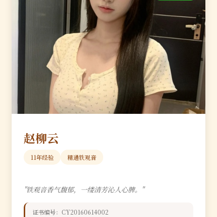
赵柳云
11年经验
精通铁观音
"铁观音香气馥郁，一缕清芳沁人心脾。"
证书编号：CY20160614002