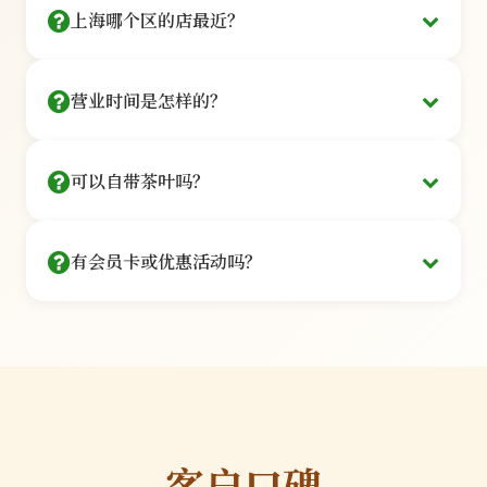
30秒完成
上海哪个区的店最近？
私密独立包间
深度品鉴
覆盖上海16个行政区，主要门店：
电话预约
¥288
营业时间是怎样的？
拨打 400-888-6666 客服为您安排
/人
私密小包间
静安 · 南京西路
徐汇 · 衡山路
5款名优茶+专属茶点·90分钟
每间限6人
我们的营业时间如下：
微信预约
可以自带茶叶吗？
周一至周五：
10:00 - 21:00（最后入场时间20:00）
长宁 · 虹桥开发区
浦东 · 陆家嘴
关注公众号「上海品茶堂」菜单预约
周六至周日：
09:00 - 22:00（最后入场时间21:00）
商务接待
可以自带茶叶，但需遵守相关规定：
法定节假日：
09:00 - 22:00（最后入场时间21:00）
¥588
黄浦 · 淮海中路
虹口 · 北外滩
有会员卡或优惠活动吗？
提前告知：
请在预约时说明自带茶叶，以便我们准
部分门店提供夜间包场服务，如需在非营业时间使
/包间
备相应的茶具和冲泡方案
用包间，请提前24小时预约并支付50%定金。春
8款臻品+豪华茶歇·2-6人
专属茶艺师
我们提供多种会员权益和优惠活动：
服务费：
自带茶叶需收取50元/人的冲泡服务费，包
节、中秋等重要节日营业时间可能有所调整，我们
预约时输入地址，系统自动推荐最近门店
一对一服务
含茶艺师服务和茶点
会提前在公众号发布通知。
品质审核：
为保证体验质量，我们会对自带茶叶进
银卡会员
行简单的品质检查
¥500
限量规定：
每次限带2款茶叶，每款不超过200克
/年
我们建议您品尝我们精选的茶品，这些茶品均经过
客户口碑
9折优惠+生日礼品+优先预约
专业品鉴师严格筛选，确保品质和口感。
品质保证