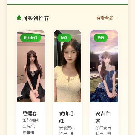
同系列推荐
查看全部 →
明前特级
特级
珍稀
碧螺春
黄山毛
安吉白
江苏洞庭
峰
茶
山特产，
安徽黄山
浙江安吉
卷曲如
特产，形
特产，形