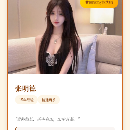
国家级茶艺师
张明德
15年经验
精通岩茶
"岩韵悠长，茶中有山，山中有茶。"