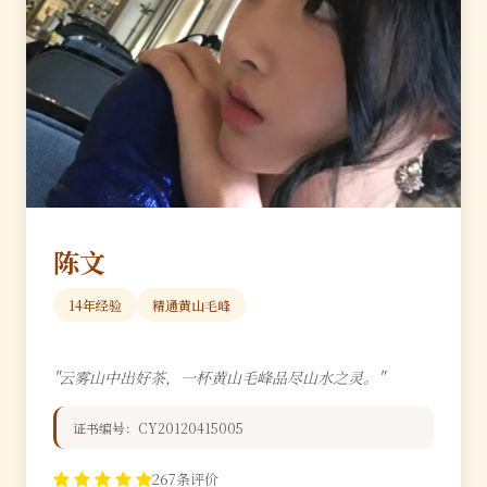
陈文
14年经验
精通黄山毛峰
"云雾山中出好茶，一杯黄山毛峰品尽山水之灵。"
证书编号：CY20120415005
267条评价