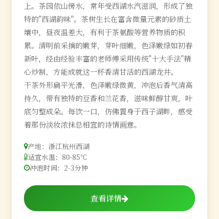
上。茶园依山傍水，常年受西湖水汽滋润，形成了独
特的"西湖韵味"。茶树生长在富含微量元素的砂质土
壤中，昼夜温差大，有利于茶氨酸等营养物质的积
累。清明前采摘的嫩芽，芽叶细嫩，色泽嫩绿如初春
新叶，经由经验丰富的老师傅采用传统"十大手法"精
心炒制，方能成就这一杯香清甘活的西湖龙井。
干茶外形扁平光滑，色泽嫩绿微黄，冲泡后香气清高
持久，带有独特的豆香和兰花香，滋味鲜醇甘爽，叶
底匀整成朵。每饮一口，仿佛置身于西子湖畔，感受
着那份淡妆浓抹总相宜的诗情画意。
产地：浙江杭州西湖
适宜水温：80-85℃
冲泡时间：2-3分钟
查看详情