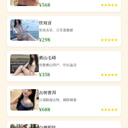
¥568
★★★★★
铁观音
安溪名茶，兰花香馥郁
¥298
★★★★★
黄山毛峰
安徽黄山特产，形似雀舌
¥358
★★★★★
古树普洱
云南勐海古树，越陈越香
¥688
★★★★★
白毫银针