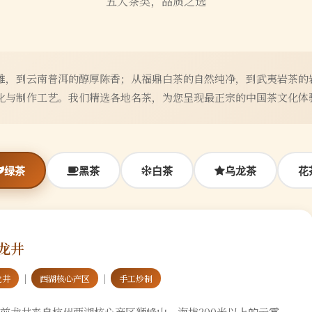
五大茶类，品质之选
雅，到云南普洱的醇厚陈香；从福鼎白茶的自然纯净，到武夷岩茶的
化与制作工艺。我们精选各地名茶，为您呈现最正宗的中国茶文化体
绿茶
黑茶
白茶
乌龙茶
花
龙井
｜
｜
龙井
西湖核心产区
手工炒制
前龙井来自杭州西湖核心产区狮峰山，海拔300米以上的云雾