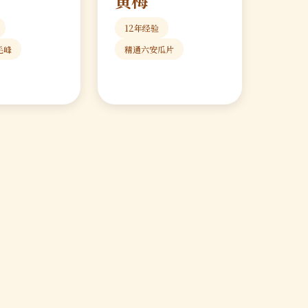
黄梅
12年经验
毛峰
精通六安瓜片