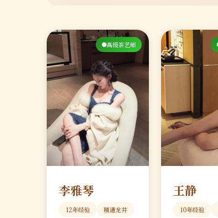
高级茶艺师
李雅琴
王静
12年经验
精通龙井
10年经验