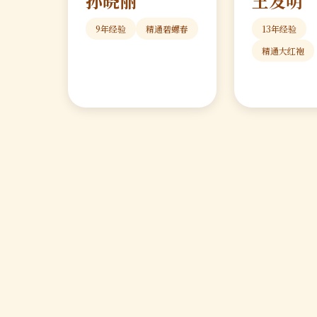
孙晓丽
王发明
9年经验
精通碧螺春
13年经验
精通大红袍