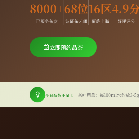
8000+
68位
16区
4.9
已服务茶友
认证茶艺师
覆盖上海
好评评分
立即预约品茶
茶叶用量：每100ml水约放3-5
今日品茶小贴士