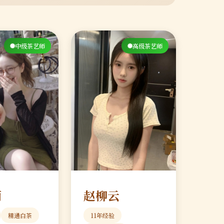
中级茶艺师
高级茶艺师
雨
赵柳云
精通白茶
11年经验