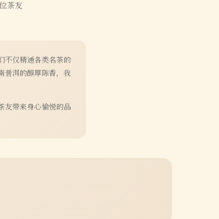
位茶友
们不仅精通各类名茶的
南普洱的醇厚陈香，我
茶友带来身心愉悦的品