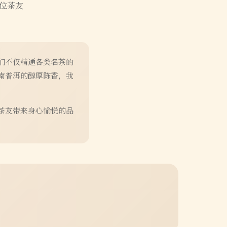
位茶友
们不仅精通各类名茶的
南普洱的醇厚陈香，我
茶友带来身心愉悦的品