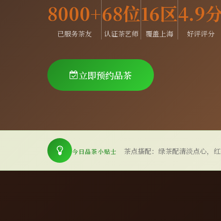
8000+
68位
16区
4.9
已服务茶友
认证茶艺师
覆盖上海
好评评分
立即预约品茶
茶点搭配：绿茶配清淡点心，红
今日品茶小贴士