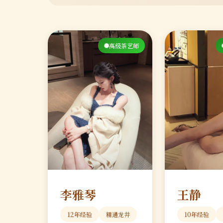
高级茶艺师
李雅琴
王静
12年经验
精通龙井
10年经验