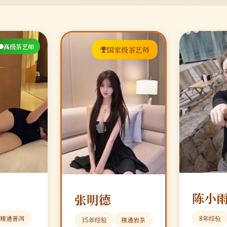
高级茶艺师
国家级茶艺师
陈小
张明德
精通普洱
8年经验
15年经验
精通岩茶