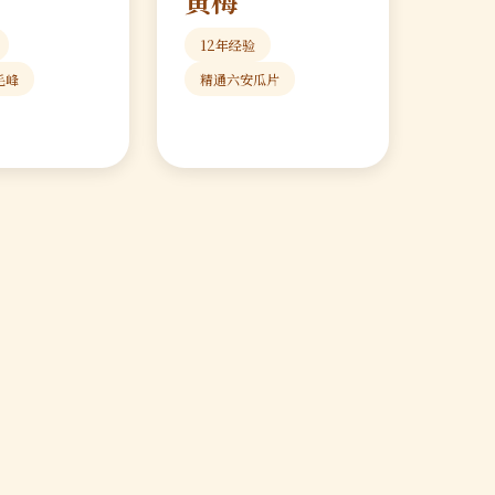
黄梅
12年经验
毛峰
精通六安瓜片