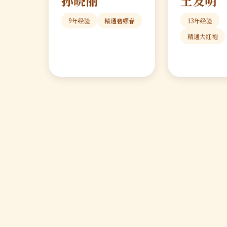
孙晓丽
王发明
9年经验
精通碧螺春
13年经验
精通大红袍