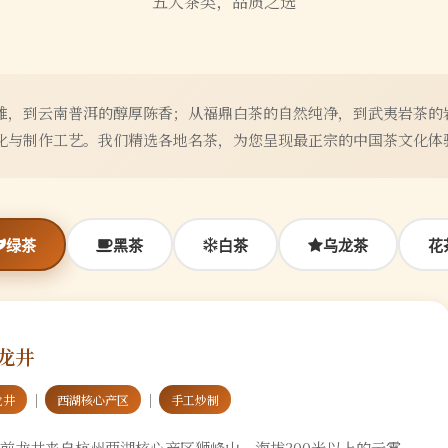
五大茶类，品质之选
雅，到云南普洱的醇厚陈香；从福鼎白茶的自然纯净，到武夷岩茶的
化与制作工艺。我们精选各地名茶，为您呈现最正宗的中国茶文化体
绿茶
黑茶
白茶
乌龙茶
花
龙井
｜
｜
龙井
西湖核心产区
手工炒制
前龙井来自杭州西湖核心产区狮峰山，海拔300米以上的云雾