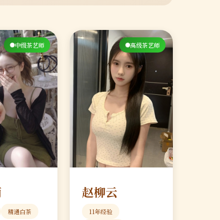
中级茶艺师
高级茶艺师
雨
赵柳云
精通白茶
11年经验